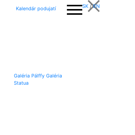
SK
/
EN
Kalendár podujatí
Galéria Pálffy
Galéria
Statua